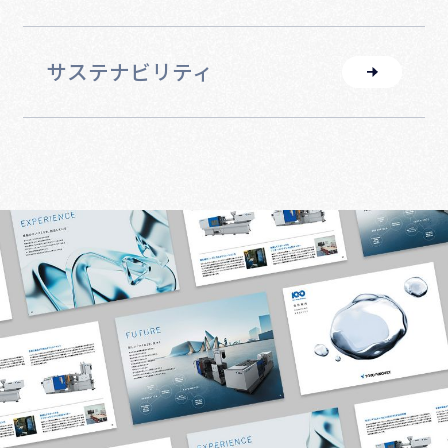
グローバルに展開する
TOYOイノベックスの製品を
サステナビリティ
さらに広げ、
世界を笑顔にする
ミッションに参加してください。
採用情報はこちら