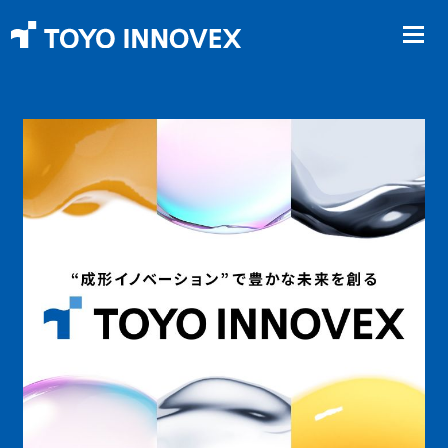
T
O
Y
O
イ
ノ
ベッ
ク
ス
株
式
会
社