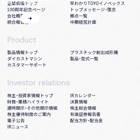
お問い合わせはこちら。
企業情報トップ
早わかりTOYOイノベックス
100周年記念ページ
トップメッセージ・理念
会社概要・沿革
拠点一覧
統合報告書
中期経営計画
Product
製品情報トップ
プラスチック射出成形機
ダイカストマシン
製品・型式一覧
カスタマーサポート
Investor
relations
株主・投資家情報トップ
IRカレンダー
財務・業績ハイライト
決算情報
適時開示・その他開示情報
株主総会情報
株主優待制度のご案内
有価証券報告書
電子公告
配当方針・配当金
IRニュース