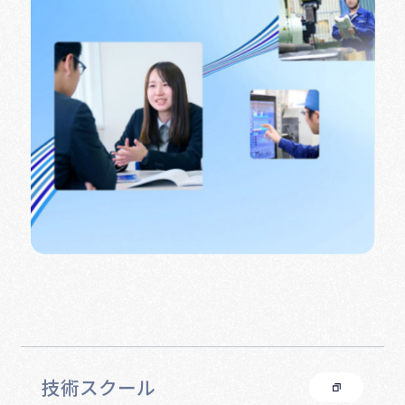
Recruit
熱い想いで、
まっすぐ、誠実に
モノづくりに向きあう。
技術スクール