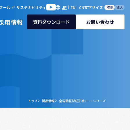
クール
サステナビリティ
JP
EN
CN
文字サイズ
標準
拡大
採用情報
資料ダウンロード
お問い合わせ
トップ
製品情報
全電動竪型成形機 ET-Ⅱシリーズ