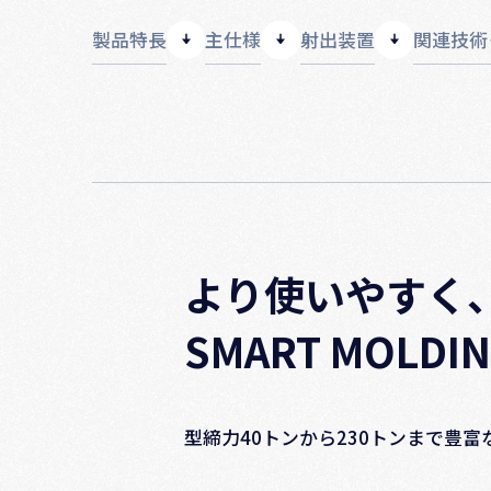
製品特長
主仕様
射出装置
関連技術
より使いやすく
SMART MOLDI
型締⼒40トンから230トンまで豊