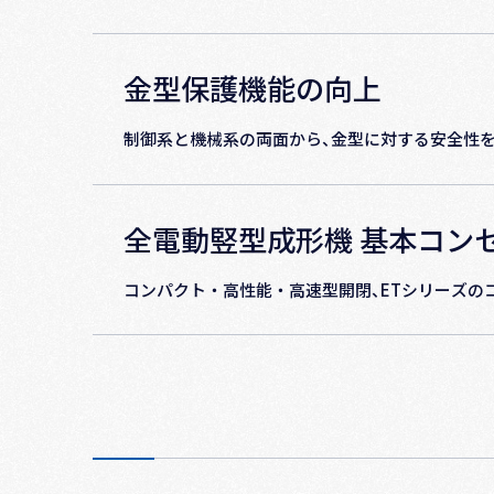
⾦型保護機能の向上
制御系と機械系の両⾯から、⾦型に対する安全性
全電動竪型成形機 基本コン
コンパクト‧⾼性能‧⾼速型開閉、ETシリーズの