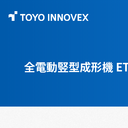
全電動竪型成形機
E