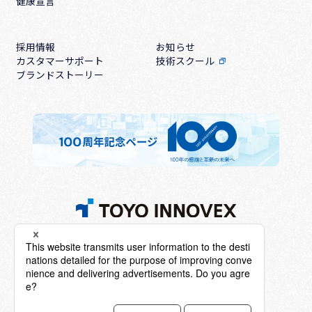
健康宣言
採用情報
お知らせ
カスタマーサポート
技術スクール
ブランドストーリー
TOYOイノベックス株式会社
本社・工場:兵庫県明石市二見町福里523-1
TEL.
（078）942-2345