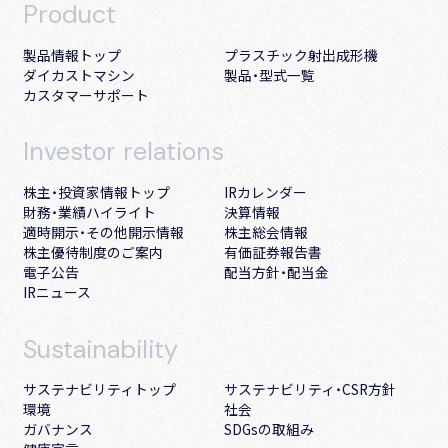
Product
製品情報トップ
プラスチック射出成形機
ダイカストマシン
製品・型式一覧
カスタマーサポート
Investor
relations
株主・投資家情報トップ
IRカレンダー
財務・業績ハイライト
決算情報
適時開示・その他開示情報
株主総会情報
株主優待制度のご案内
有価証券報告書
電子公告
配当方針・配当金
IRニュース
Sustainability
サステナビリティトップ
サステナビリティ・CSR方針
環境
社会
ガバナンス
SDGsの取組み