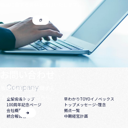
製品に関する資料を送付いたします。
お問い合わせ
Company
事業・製品・技術に関する
お問い合わせはこちら。
企業情報トップ
早わかりTOYOイノベックス
100周年記念ページ
トップメッセージ・理念
会社概要・沿革
拠点一覧
統合報告書
中期経営計画