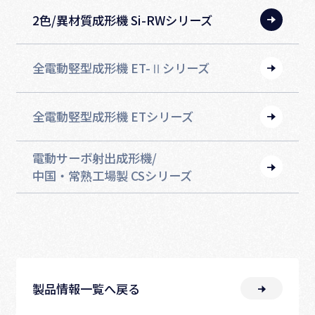
2⾊/異材質成形機 Si-RWシリーズ
全電動竪型成形機 ET-Ⅱシリーズ
全電動竪型成形機 ETシリーズ
電動サーボ射出成形機/
中国‧常熟⼯場製 CSシリーズ
製品情報一覧へ戻る